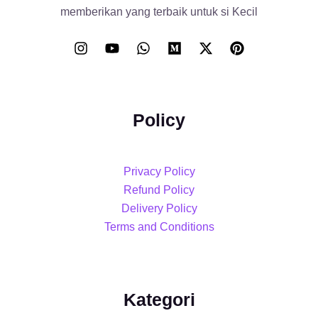
memberikan yang terbaik untuk si Kecil
Policy
Privacy Policy
Refund Policy
Delivery Policy
Terms and Conditions
Kategori