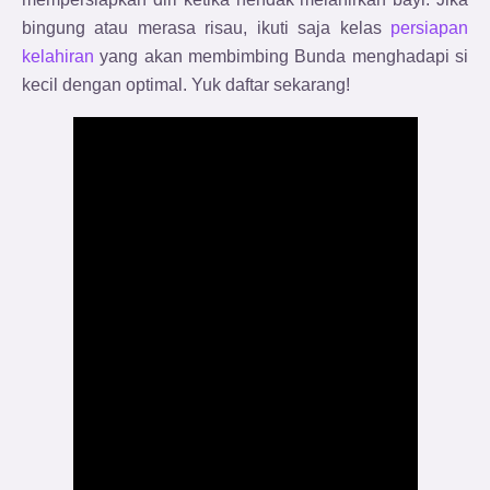
bingung atau merasa risau, ikuti saja kelas
persiapan
kelahiran
yang akan membimbing Bunda menghadapi si
kecil dengan optimal. Yuk daftar sekarang!