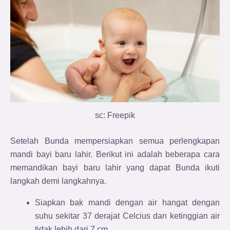
sc: Freepik
Setelah Bunda mempersiapkan semua perlengkapan
mandi bayi baru lahir. Berikut ini adalah beberapa cara
memandikan bayi baru lahir yang dapat Bunda ikuti
langkah demi langkahnya.
Siapkan bak mandi dengan air hangat dengan
suhu sekitar 37 derajat Celcius dan ketinggian air
tidak lebih dari 7 cm.