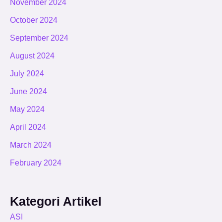
November 2024
October 2024
September 2024
August 2024
July 2024
June 2024
May 2024
April 2024
March 2024
February 2024
Kategori Artikel
ASI