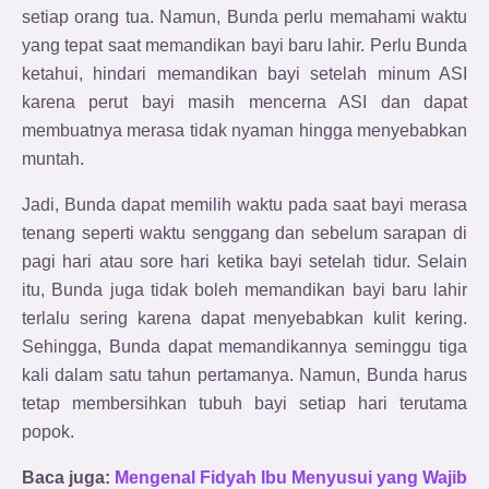
setiap orang tua. Namun, Bunda perlu memahami waktu
yang tepat saat memandikan bayi baru lahir. Perlu Bunda
ketahui, hindari memandikan bayi setelah minum ASI
karena perut bayi masih mencerna ASI dan dapat
membuatnya merasa tidak nyaman hingga menyebabkan
muntah.
Jadi, Bunda dapat memilih waktu pada saat bayi merasa
tenang seperti waktu senggang dan sebelum sarapan di
pagi hari atau sore hari ketika bayi setelah tidur. Selain
itu, Bunda juga tidak boleh memandikan bayi baru lahir
terlalu sering karena dapat menyebabkan kulit kering.
Sehingga, Bunda dapat memandikannya seminggu tiga
kali dalam satu tahun pertamanya. Namun, Bunda harus
tetap membersihkan tubuh bayi setiap hari terutama
popok.
Baca juga:
Mengenal Fidyah Ibu Menyusui yang Wajib