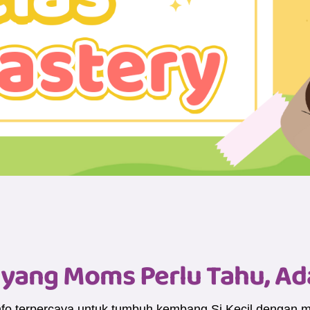
yang Moms Perlu Tahu, Ada 
n info terpercaya untuk tumbuh kembang Si Kecil dengan 