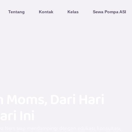
Tentang
Kontak
Kelas
Sewa Pompa ASI
n Moms, Dari Hari
ri Ini
ya Ners siap mendampingi dengan edukasi, konsultasi,