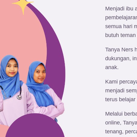
Menjadi ibu 
pembelajara
semua hari m
butuh teman 
Tanya Ners h
dukungan, in
anak.
Kami percaya
menjadi semp
terus belaja
Melalui berba
online, Tan
tenang, perc