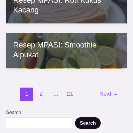
Resep MPASI: Roti Kukus
Kacang
Resep MPASI: Smoothie
Alpukat
1
2
…
21
Next
→
Search
Search