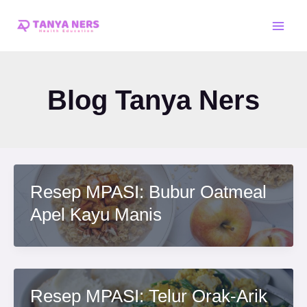
Skip
Post
Main
to
pagination
Men
content
Blog Tanya Ners
Resep MPASI: Bubur Oatmeal
Apel Kayu Manis
Resep MPASI: Telur Orak-Arik