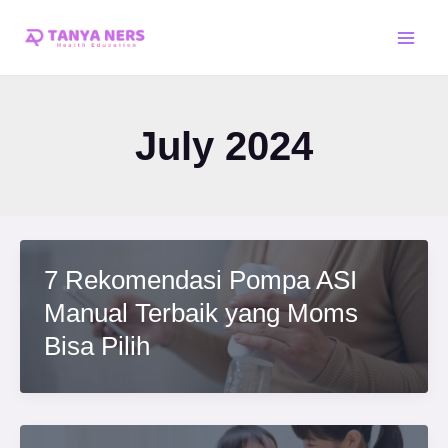
Skip
Post
Main
to
pagination
Men
content
July 2024
7 Rekomendasi Pompa ASI
Manual Terbaik yang Moms
Bisa Pilih