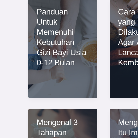
Panduan
Cara 
Untuk
yang
Memenuhi
Dilak
Kebutuhan
Agar 
Gizi Bayi Usia
Lanca
0-12 Bulan
Kemb
Mengenal 3
Meng
Tahapan
Itu I