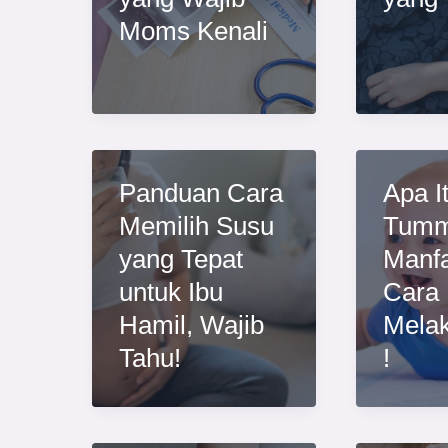
Moms Kenali
Panduan Cara
Apa I
Memilih Susu
Tumm
yang Tepat
Manfa
untuk Ibu
Cara
Hamil, Wajib
Mela
Tahu!
!