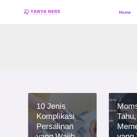
Skip
Post
Home
to
pagination
content
10 Jenis
Moms
Komplikasi
Tahu,
Persalinan
Meme
yang Wajib
yang 