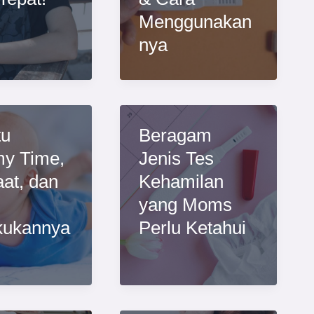
Menggunakan
nya
tu
Beragam
y Time,
Jenis Tes
at, dan
Kehamilan
yang Moms
kukannya
Perlu Ketahui