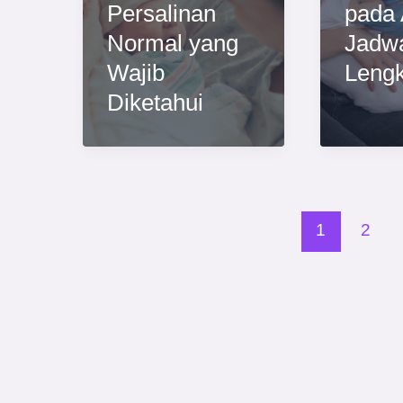
Persalinan
pada 
Normal yang
Jadw
Wajib
Leng
Diketahui
1
2