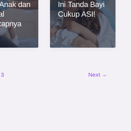
Anak dan
Ini Tanda Bayi
al
Cukup ASI!
kapnya
3
Next
→