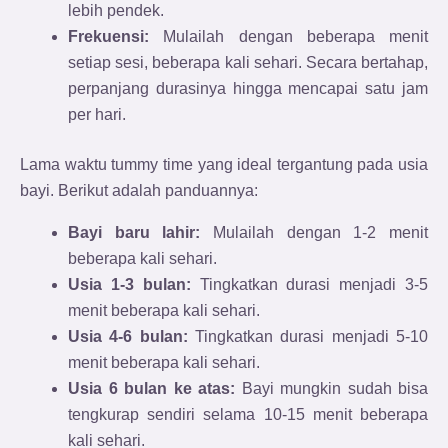
lebih pendek.
Frekuensi:
Mulailah dengan beberapa menit
setiap sesi, beberapa kali sehari. Secara bertahap,
perpanjang durasinya hingga mencapai satu jam
per hari.
Lama waktu tummy time yang ideal tergantung pada usia
bayi. Berikut adalah panduannya:
Bayi baru lahir:
Mulailah dengan 1-2 menit
beberapa kali sehari.
Usia 1-3 bulan:
Tingkatkan durasi menjadi 3-5
menit beberapa kali sehari.
Usia 4-6 bulan:
Tingkatkan durasi menjadi 5-10
menit beberapa kali sehari.
Usia 6 bulan ke atas:
Bayi mungkin sudah bisa
tengkurap sendiri selama 10-15 menit beberapa
kali sehari.