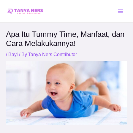
Skip
Post
Main
to
navigation
Men
content
Apa Itu Tummy Time, Manfaat, dan
Cara Melakukannya!
/
Bayi
/ By
Tanya Ners Contributor