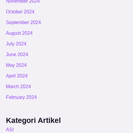
November 2024
October 2024
September 2024
August 2024
July 2024
June 2024
May 2024
April 2024
March 2024
February 2024
Kategori Artikel
ASI