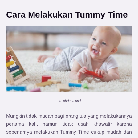
Cara Melakukan Tummy Time
sc: chrichmond
Mungkin tidak mudah bagi orang tua yang melakukannya
pertama kali, namun tidak usah khawatir karena
sebenarnya melakukan Tummy Time cukup mudah dan