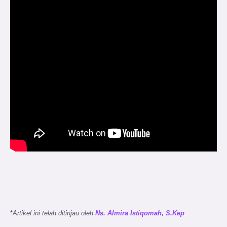
*
Artikel ini telah ditinjau oleh
Ns. Almira Istiqomah, S.Kep