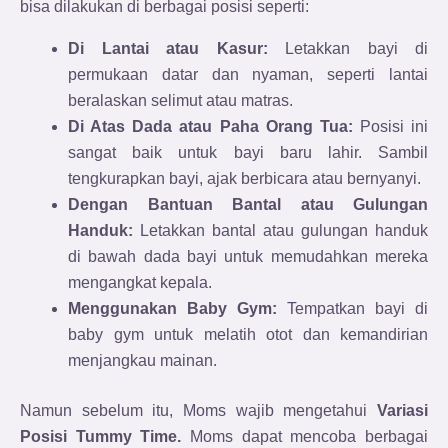
bisa dilakukan di berbagai posisi seperti:
Di Lantai atau Kasur:
Letakkan bayi di
permukaan datar dan nyaman, seperti lantai
beralaskan selimut atau matras.
Di Atas Dada atau Paha Orang Tua:
Posisi ini
sangat baik untuk bayi baru lahir. Sambil
tengkurapkan bayi, ajak berbicara atau bernyanyi.
Dengan Bantuan Bantal atau Gulungan
Handuk:
Letakkan bantal atau gulungan handuk
di bawah dada bayi untuk memudahkan mereka
mengangkat kepala.
Menggunakan Baby Gym:
Tempatkan bayi di
baby gym untuk melatih otot dan kemandirian
menjangkau mainan.
Namun sebelum itu, Moms wajib mengetahui
Variasi
Posisi Tummy Time.
Moms dapat mencoba berbagai