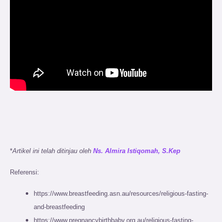
*
Artikel ini telah ditinjau oleh
Ns. Almira Istiqomah, S.Kep
Referensi:
https://www.breastfeeding.asn.au/resources/religious-fasting-
and-breastfeeding
https://www.pregnancybirthbaby.org.au/religious-fasting-