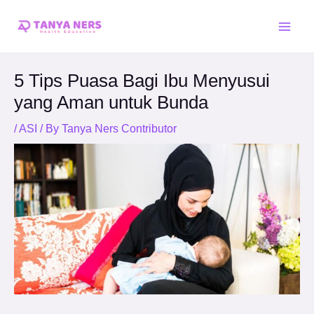
Skip
Post
Main
to
navigation
Men
content
5 Tips Puasa Bagi Ibu Menyusui
yang Aman untuk Bunda
/
ASI
/ By
Tanya Ners Contributor