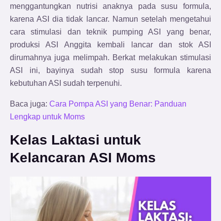
menggantungkan nutrisi anaknya pada susu formula,
karena ASI dia tidak lancar. Namun setelah mengetahui
cara stimulasi dan teknik pumping ASI yang benar,
produksi ASI Anggita kembali lancar dan stok ASI
dirumahnya juga melimpah. Berkat melakukan stimulasi
ASI ini, bayinya sudah stop susu formula karena
kebutuhan ASI sudah terpenuhi.
Baca juga:
Cara Pompa ASI yang Benar: Panduan
Lengkap untuk Moms
Kelas Laktasi untuk
Kelancaran ASI Moms