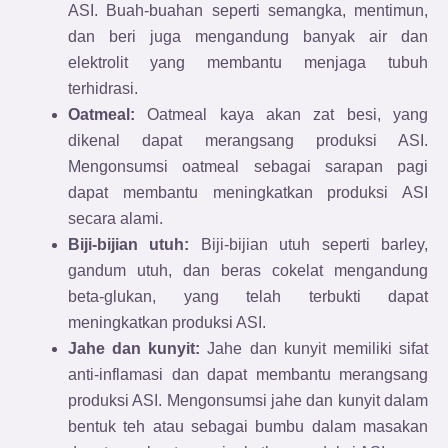
ASI. Buah-buahan seperti semangka, mentimun,
dan beri juga mengandung banyak air dan
elektrolit yang membantu menjaga tubuh
terhidrasi.
Oatmeal:
Oatmeal kaya akan zat besi, yang
dikenal dapat merangsang produksi ASI.
Mengonsumsi oatmeal sebagai sarapan pagi
dapat membantu meningkatkan produksi ASI
secara alami.
Biji-bijian utuh:
Biji-bijian utuh seperti barley,
gandum utuh, dan beras cokelat mengandung
beta-glukan, yang telah terbukti dapat
meningkatkan produksi ASI.
Jahe dan kunyit:
Jahe dan kunyit memiliki sifat
anti-inflamasi dan dapat membantu merangsang
produksi ASI. Mengonsumsi jahe dan kunyit dalam
bentuk teh atau sebagai bumbu dalam masakan