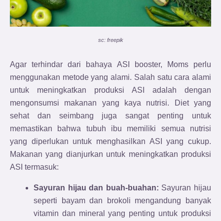
sc: freepik
Agar terhindar dari bahaya ASI booster, Moms perlu
menggunakan metode yang alami. Salah satu cara alami
untuk meningkatkan produksi ASI adalah dengan
mengonsumsi makanan yang kaya nutrisi. Diet yang
sehat dan seimbang juga sangat penting untuk
memastikan bahwa tubuh ibu memiliki semua nutrisi
yang diperlukan untuk menghasilkan ASI yang cukup.
Makanan yang dianjurkan untuk meningkatkan produksi
ASI termasuk:
Sayuran hijau dan buah-buahan:
Sayuran hijau
seperti bayam dan brokoli mengandung banyak
vitamin dan mineral yang penting untuk produksi