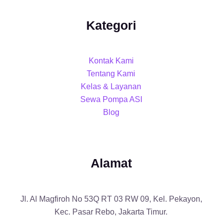
Kategori
Kontak Kami
Tentang Kami
Kelas & Layanan
Sewa Pompa ASI
Blog
Alamat
Jl. Al Magfiroh No 53Q RT 03 RW 09, Kel. Pekayon,
Kec. Pasar Rebo, Jakarta Timur.