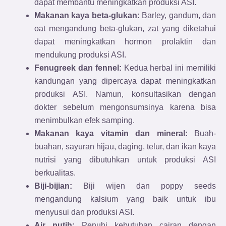
dapat membantu meningkatkan produksi ASI.
Makanan kaya beta-glukan:
Barley, gandum, dan
oat mengandung beta-glukan, zat yang diketahui
dapat meningkatkan hormon prolaktin dan
mendukung produksi ASI.
Fenugreek dan fennel:
Kedua herbal ini memiliki
kandungan yang dipercaya dapat meningkatkan
produksi ASI. Namun, konsultasikan dengan
dokter sebelum mengonsumsinya karena bisa
menimbulkan efek samping.
Makanan kaya vitamin dan mineral:
Buah-
buahan, sayuran hijau, daging, telur, dan ikan kaya
nutrisi yang dibutuhkan untuk produksi ASI
berkualitas.
Biji-bijian:
Biji wijen dan poppy seeds
mengandung kalsium yang baik untuk ibu
menyusui dan produksi ASI.
Air putih:
Penuhi kebutuhan cairan dengan