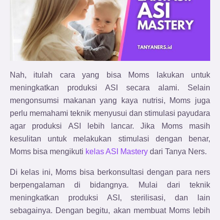
Nah, itulah cara yang bisa Moms lakukan untuk
meningkatkan produksi ASI secara alami. Selain
mengonsumsi makanan yang kaya nutrisi, Moms juga
perlu memahami teknik menyusui dan stimulasi payudara
agar produksi ASI lebih lancar. Jika Moms masih
kesulitan untuk melakukan stimulasi dengan benar,
Moms bisa mengikuti
kelas ASI Mastery
dari Tanya Ners.
Di kelas ini, Moms bisa berkonsultasi dengan para ners
berpengalaman di bidangnya. Mulai dari teknik
meningkatkan produksi ASI, sterilisasi, dan lain
sebagainya. Dengan begitu, akan membuat Moms lebih