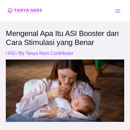
Skip
Post
Main
to
navigation
Men
content
Mengenal Apa Itu ASI Booster dan
Cara Stimulasi yang Benar
/
ASI
/ By
Tanya Ners Contributor