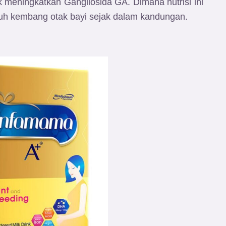
k meningkatkan Gangliosida GA. Dimana nutrisi ini
uh kembang otak bayi sejak dalam kandungan.