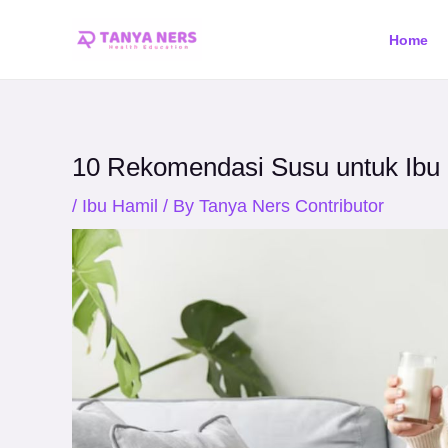
Skip
Post
Home
to
navigation
content
10 Rekomendasi Susu untuk Ibu H
/
Ibu Hamil
/ By
Tanya Ners Contributor