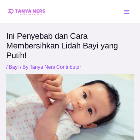
Skip
Post
Main
to
navigation
Men
content
Ini Penyebab dan Cara
Membersihkan Lidah Bayi yang
Putih!
/
Bayi
/ By
Tanya Ners Contributor