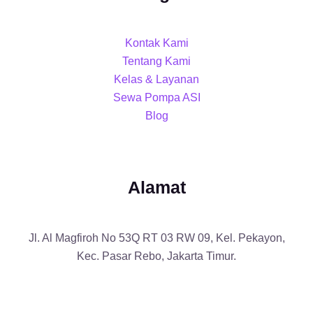
Kontak Kami
Tentang Kami
Kelas & Layanan
Sewa Pompa ASI
Blog
Alamat
Jl. Al Magfiroh No 53Q RT 03 RW 09, Kel. Pekayon,
Kec. Pasar Rebo, Jakarta Timur.