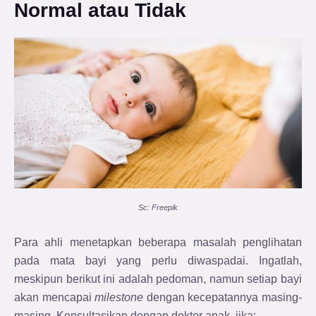
Normal atau Tidak
Sc: Freepik
Para ahli menetapkan beberapa masalah penglihatan
pada mata bayi yang perlu diwaspadai. Ingatlah,
meskipun berikut ini adalah pedoman, namun setiap bayi
akan mencapai
milestone
dengan kecepatannya masing-
masing. Konsultasikan dengan dokter anak, jika: