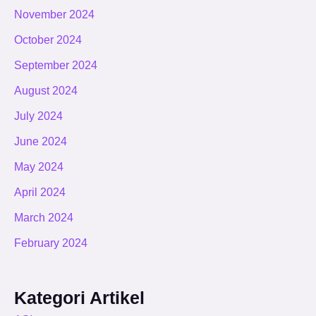
November 2024
October 2024
September 2024
August 2024
July 2024
June 2024
May 2024
April 2024
March 2024
February 2024
Kategori Artikel