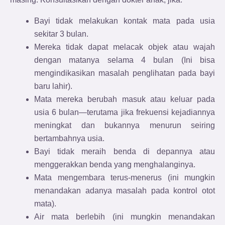
Bayi tidak melakukan kontak mata pada usia
sekitar 3 bulan.
Mereka tidak dapat melacak objek atau wajah
dengan matanya selama 4 bulan (Ini bisa
mengindikasikan masalah penglihatan pada bayi
baru lahir).
Mata mereka berubah masuk atau keluar pada
usia 6 bulan—terutama jika frekuensi kejadiannya
meningkat dan bukannya menurun seiring
bertambahnya usia.
Bayi tidak meraih benda di depannya atau
menggerakkan benda yang menghalanginya.
Mata mengembara terus-menerus (ini mungkin
menandakan adanya masalah pada kontrol otot
mata).
Air mata berlebih (ini mungkin menandakan