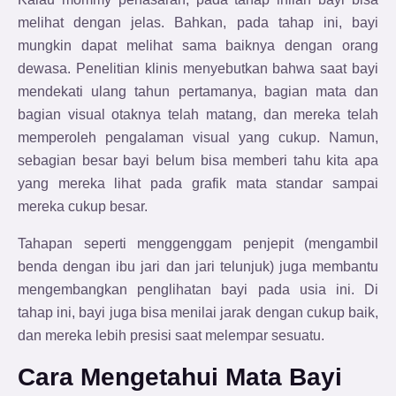
melihat dengan jelas. Bahkan, pada tahap ini, bayi
mungkin dapat melihat sama baiknya dengan orang
dewasa. Penelitian klinis menyebutkan bahwa saat bayi
mendekati ulang tahun pertamanya, bagian mata dan
bagian visual otaknya telah matang, dan mereka telah
memperoleh pengalaman visual yang cukup. Namun,
sebagian besar bayi belum bisa memberi tahu kita apa
yang mereka lihat pada grafik mata standar sampai
mereka cukup besar.
Tahapan seperti menggenggam penjepit (mengambil
benda dengan ibu jari dan jari telunjuk) juga membantu
mengembangkan penglihatan bayi pada usia ini. Di
tahap ini, bayi juga bisa menilai jarak dengan cukup baik,
dan mereka lebih presisi saat melempar sesuatu.
Cara Mengetahui Mata Bayi