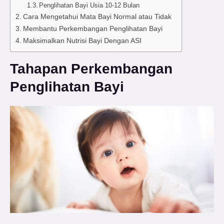
Penglihatan Bayi Usia 10-12 Bulan
Cara Mengetahui Mata Bayi Normal atau Tidak
Membantu Perkembangan Penglihatan Bayi
Maksimalkan Nutrisi Bayi Dengan ASI
Tahapan Perkembangan
Penglihatan Bayi