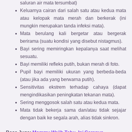
saluran air mata tersumbat)
Keluarnya cairan dari salah satu atau kedua mata
atau kelopak mata merah dan berkerak (ini
mungkin merupakan tanda infeksi mata).
Mata berulang kali bergetar atau bergerak
berirama (suatu kondisi yang disebut nistagmus).
Bayi sering memiringkan kepalanya saat melihat
sesuatu.
Bayi memiliki refleks putih, bukan merah di foto.
Pupil bayi memiliki ukuran yang berbeda-beda
(atau jika ada yang berwarna putih).
Sensitivitas ekstrem terhadap cahaya (dapat
mengindikasikan peningkatan tekanan mata).
Sering menggosok salah satu atau kedua mata.
Mata tidak bekerja sama dan/atau tidak sejajar
dengan baik ke segala arah, alias tidak sinkron.