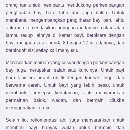
orang tua untuk membantu mendukung perkembangan
penglihatan bayi baru lahir dan juga balita. Untuk
membantu mengembangkan penglihatan bayi baru lahir,
ahli merekomendasikan penggunaan lampu malam atau
lampu redup lainnya di kamar bayi, berbicara dengan
bayi, menjaga jarak benda 8 hingga 12 inci darinya, dan
berpindah sisi setiap kali menyusu.
Menawarkan mainan yang sesuai dengan perkembangan
bayi juga merupakan salah satu kuncinya. Untuk bayi
baru lahir, ini berarti objek dengan kontras tinggi dan
berwarna cerah. Untuk bayi yang lebih besar, untuk
membantu persepsi kedalaman, ahli menyarankan
permainan balok, wadah, dan bermain cilukba
menggunakan cermin.
Selain itu, rekomendasi ahli juga menyarankan untuk
memberi bayi banyak waktu untuk bermain dan