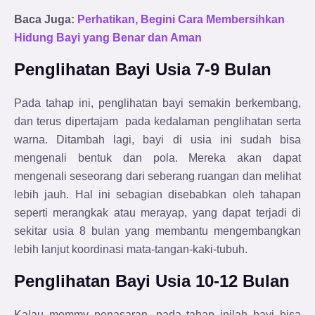
Baca Juga:
Perhatikan, Begini Cara Membersihkan
Hidung Bayi yang Benar dan Aman
Penglihatan Bayi Usia 7-9 Bulan
Pada tahap ini, penglihatan bayi semakin berkembang,
dan terus dipertajam pada kedalaman penglihatan serta
warna. Ditambah lagi, bayi di usia ini sudah bisa
mengenali bentuk dan pola. Mereka akan dapat
mengenali seseorang dari seberang ruangan dan melihat
lebih jauh. Hal ini sebagian disebabkan oleh tahapan
seperti merangkak atau merayap, yang dapat terjadi di
sekitar usia 8 bulan yang membantu mengembangkan
lebih lanjut koordinasi mata-tangan-kaki-tubuh.
Penglihatan Bayi Usia 10-12 Bulan
Kalau mommy penasaran, pada tahap inilah bayi bisa