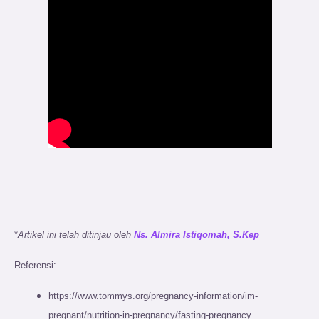
*
Artikel ini telah ditinjau oleh
Ns. Almira Istiqomah, S.Kep
Referensi:
https://www.tommys.org/pregnancy-information/im-
pregnant/nutrition-in-pregnancy/fasting-pregnancy