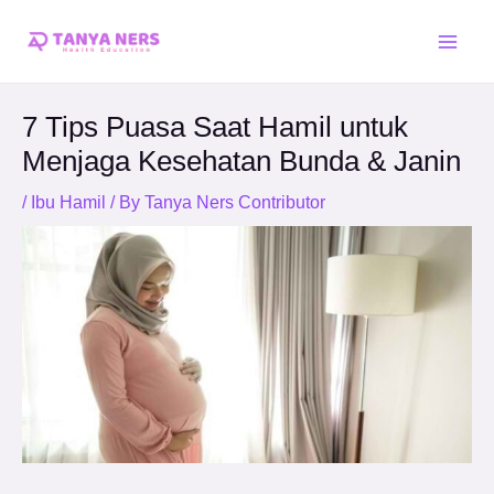
Skip
Post
Main
to
navigation
Men
content
7 Tips Puasa Saat Hamil untuk
Menjaga Kesehatan Bunda & Janin
/
Ibu Hamil
/ By
Tanya Ners Contributor