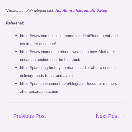
*
Artikel ini telah ditinjau oleh
Ns. Almira Istiqomah, S.Kep
Referensi:
https://www.carehospitals.com/blog-detail/food-to-eat-and-
avoid-after-cesarean/
https://www.vinmec.com/en/news/health-news/diet-after-
cesarean-section-dont-be-too-strict/
https://parenting.firstcry.com/articles/diet-after-c-section-
delivery-foods-to-eat-and-avoid/
https://pemconfinement.com/blog/best-foods-for-mothers-
after-cesarean-section
←
Previous Post
Next Post
→