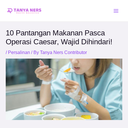
Skip
Post
Main
to
navigation
Men
content
10 Pantangan Makanan Pasca
Operasi Caesar, Wajid Dihindari!
/
Persalinan
/ By
Tanya Ners Contributor