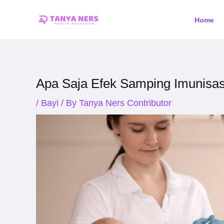
Skip
Post
Home
to
navigation
content
Apa Saja Efek Samping Imunisa
/
Bayi
/ By
Tanya Ners Contributor