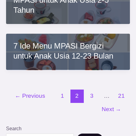
MPASI untuk Anak Usia 2-5
Tahun
7 Ide Menu MPASI Bergizi
untuk Anak Usia 12-23 Bulan
←
Previous
1
2
3
…
21
Next
→
Search