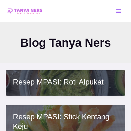
Skip
Post
Main
to
pagination
Men
content
Blog Tanya Ners
Resep MPASI: Roti Alpukat
Resep MPASI: Stick Kentang
Keju