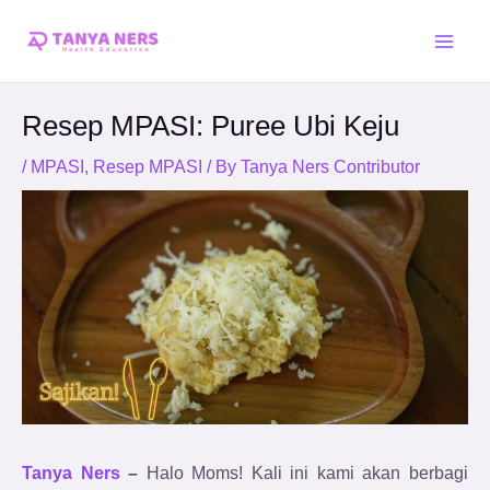
Skip
Post
Main
to
navigation
Men
content
Resep MPASI: Puree Ubi Keju
/
MPASI
,
Resep MPASI
/ By
Tanya Ners Contributor
Tanya Ners
–
Halo Moms! Kali ini kami akan berbagi