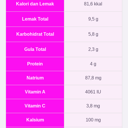
Kalori dan Lemak
81,6 kkal
Lemak Total
9,5 g
Karbohidrat Total
5,8 g
Gula Total
2,3 g
Protein
4 g
Natrium
87,8 mg
Vitamin A
4061 IU
Vitamin C
3,8 mg
Kalsium
100 mg