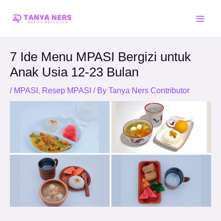
Skip
Post
Main
to
navigation
Men
content
7 Ide Menu MPASI Bergizi untuk
Anak Usia 12-23 Bulan
/
MPASI
,
Resep MPASI
/ By
Tanya Ners Contributor