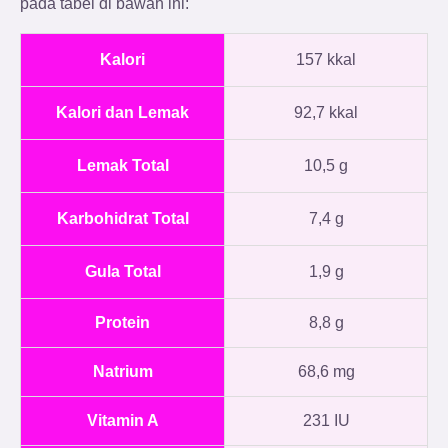
pada tabel di bawah ini:
Kalori
157 kkal
Kalori dan Lemak
92,7 kkal
Lemak Total
10,5 g
Karbohidrat Total
7,4 g
Gula Total
1,9 g
Protein
8,8 g
Natrium
68,6 mg
Vitamin A
231 IU