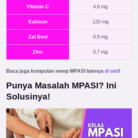
Vitamin C
4,6 mg
Kalsium
120 mg
Zat Besi
0,9 mg
Zinc
0,7 mg
Baca juga kumpulan resep MPASI lainnya
di sini
!
Punya Masalah MPASI? Ini
Solusinya!