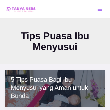
Skip
Main
to
Men
content
Tips Puasa Ibu
Menyusui
5 Tips Puasa Bagi Ibu
Menyusui yang Aman untuk
Bunda