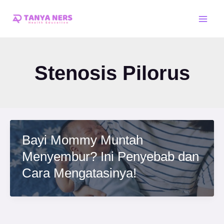
Skip
Main
to
Men
content
Stenosis Pilorus
Bayi Mommy Muntah
Menyembur? Ini Penyebab dan
Cara Mengatasinya!