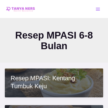
Skip
Post
Main
to
pagination
Men
content
Resep MPASI 6-8
Bulan
Resep MPASI: Kentang
Tumbuk Keju