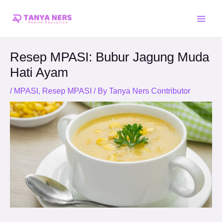
Skip
Post
Main
to
navigation
Men
content
Resep MPASI: Bubur Jagung Muda
Hati Ayam
/
MPASI
,
Resep MPASI
/ By
Tanya Ners Contributor