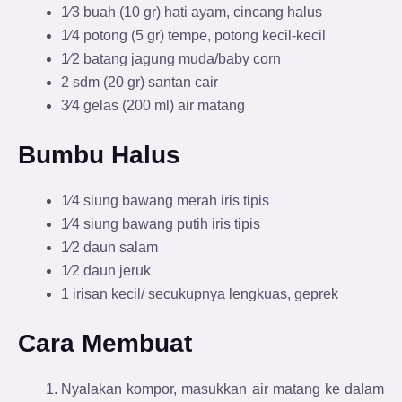
1⁄3 buah (10 gr) hati ayam, cincang halus
1⁄4 potong (5 gr) tempe, potong kecil-kecil
1⁄2 batang jagung muda/baby corn
2 sdm (20 gr) santan cair
3⁄4 gelas (200 ml) air matang
Bumbu Halus
1⁄4 siung bawang merah iris tipis
1⁄4 siung bawang putih iris tipis
1⁄2 daun salam
1⁄2 daun jeruk
1 irisan kecil/ secukupnya lengkuas, geprek
Cara Membuat
Nyalakan kompor, masukkan air matang ke dalam