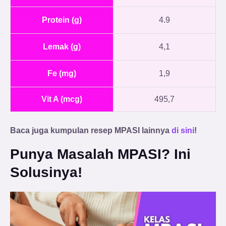
Protein (g)
4.9
Lemak (g)
4,1
Fe (mg)
1,9
Vit A (mcg)
495,7
Baca juga kumpulan resep MPASI lainnya
di sini
!
Punya Masalah MPASI? Ini
Solusinya!