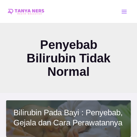
Skip
Main
to
Men
content
Penyebab
Bilirubin Tidak
Normal
Bilirubin Pada Bayi : Penyebab,
Gejala dan Cara Perawatannya