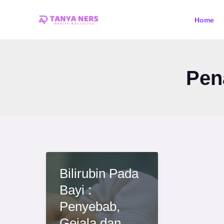
Skip
Home
to
content
Pen
Bilirubin Pada
Bayi :
Penyebab,
Gejala dan