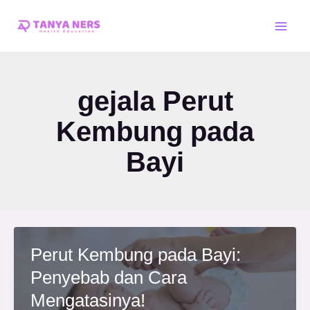
Skip
Main
to
Men
content
gejala Perut
Kembung pada
Bayi
Perut Kembung pada Bayi:
Penyebab dan Cara
Mengatasinya!