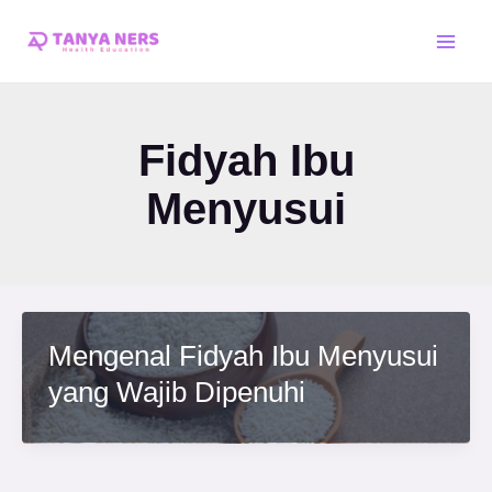
Skip
Main
to
Men
content
Fidyah Ibu
Menyusui
Mengenal Fidyah Ibu Menyusui
yang Wajib Dipenuhi