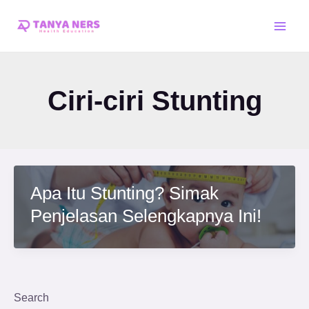
Skip
Main
to
Men
content
Ciri-ciri Stunting
Apa Itu Stunting? Simak
Penjelasan Selengkapnya Ini!
Search