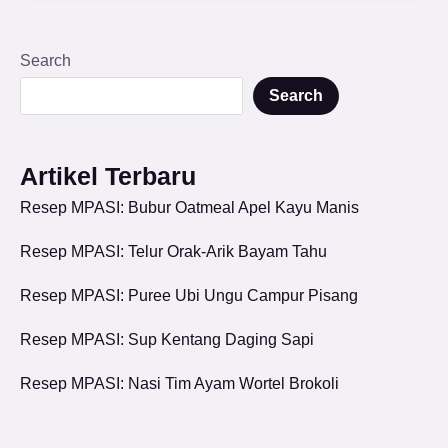
Search
Search
Artikel Terbaru
Resep MPASI: Bubur Oatmeal Apel Kayu Manis
Resep MPASI: Telur Orak-Arik Bayam Tahu
Resep MPASI: Puree Ubi Ungu Campur Pisang
Resep MPASI: Sup Kentang Daging Sapi
Resep MPASI: Nasi Tim Ayam Wortel Brokoli