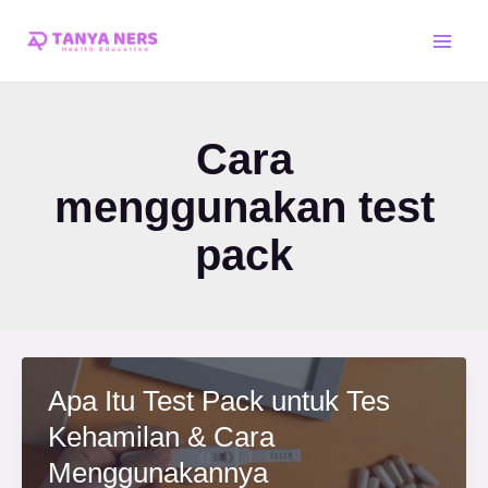
Skip
Main
to
Men
content
Cara
menggunakan test
pack
Apa Itu Test Pack untuk Tes
Kehamilan & Cara
Menggunakannya