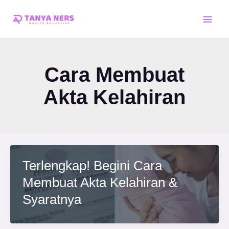
Skip
Main
to
Men
content
Cara Membuat
Akta Kelahiran
Terlengkap! Begini Cara
Membuat Akta Kelahiran &
Syaratnya