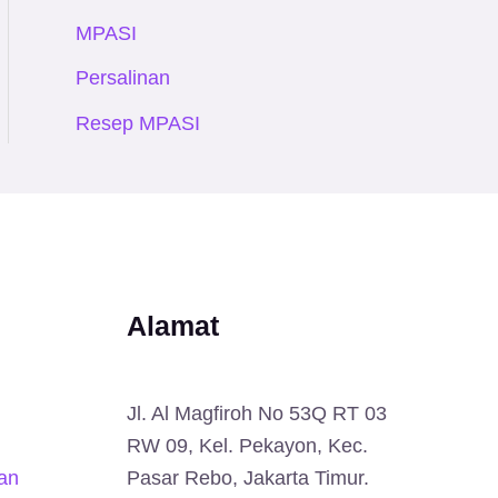
MPASI
Persalinan
Resep MPASI
Alamat
Jl. Al Magfiroh No 53Q RT 03
RW 09, Kel. Pekayon, Kec.
an
Pasar Rebo, Jakarta Timur.