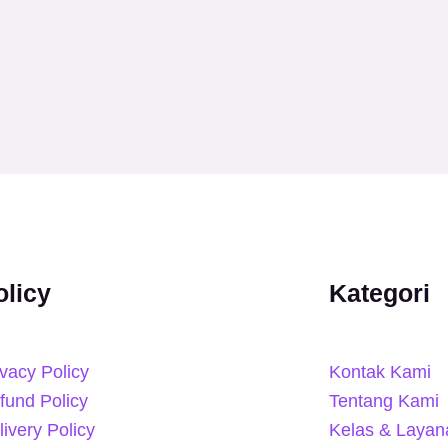
olicy
Kategori
ivacy Policy
Kontak Kami
fund Policy
Tentang Kami
livery Policy
Kelas & Layan