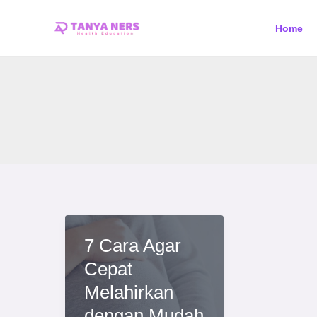
Skip
Home
to
content
7 Cara Agar
Cepat
Melahirkan
dengan Mudah