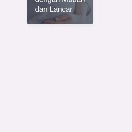
dan Lancar