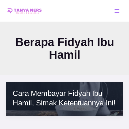
Skip
Main
to
Men
content
Berapa Fidyah Ibu
Hamil
Cara Membayar Fidyah Ibu
Hamil, Simak Ketentuannya Ini!