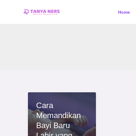
Skip
Home
to
content
Cara
Memandikan
Bayi Baru
Lahir yang