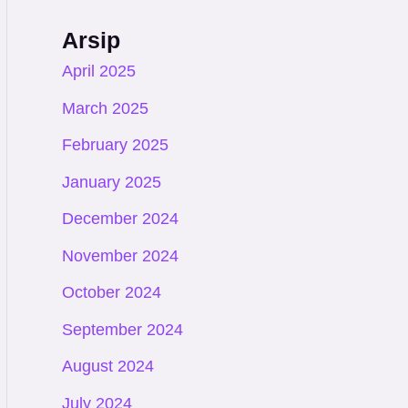
Arsip
April 2025
March 2025
February 2025
January 2025
December 2024
November 2024
October 2024
September 2024
August 2024
July 2024