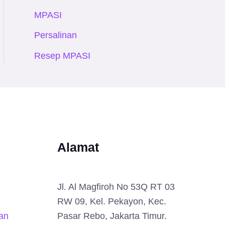
MPASI
Persalinan
Resep MPASI
Alamat
Jl. Al Magfiroh No 53Q RT 03
RW 09, Kel. Pekayon, Kec.
an
Pasar Rebo, Jakarta Timur.