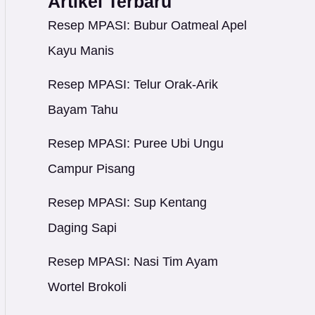
Artikel Terbaru
Resep MPASI: Bubur Oatmeal Apel
Kayu Manis
Resep MPASI: Telur Orak-Arik
Bayam Tahu
Resep MPASI: Puree Ubi Ungu
Campur Pisang
Resep MPASI: Sup Kentang
Daging Sapi
Resep MPASI: Nasi Tim Ayam
Wortel Brokoli