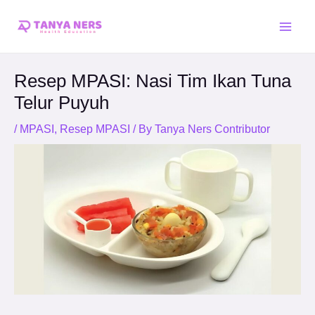
Skip
Post
Main
to
navigation
Men
content
Resep MPASI: Nasi Tim Ikan Tuna
Telur Puyuh
/
MPASI
,
Resep MPASI
/ By
Tanya Ners Contributor