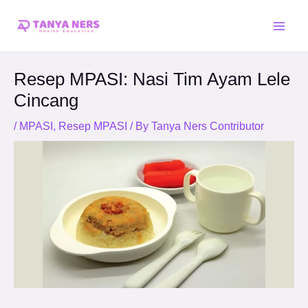
Skip
Post
Main
to
navigation
Men
content
Resep MPASI: Nasi Tim Ayam Lele
Cincang
/
MPASI
,
Resep MPASI
/ By
Tanya Ners Contributor