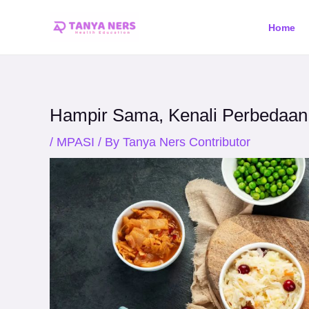
Skip
Post
Home
to
navigation
content
Hampir Sama, Kenali Perbedaan P
/
MPASI
/ By
Tanya Ners Contributor