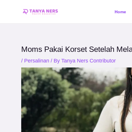
Skip
Post
Home
to
navigation
content
Moms Pakai Korset Setelah Mela
/
Persalinan
/ By
Tanya Ners Contributor