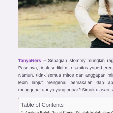
TanyaNers
–
Sebagian Mommy mungkin ragu 
Pasalnya, tidak sedikit mitos-mitos yang bere
Namun, tidak semua mitos dan anggapan mir
lebih lanjut mengenai pemakaian dan a
menggunakannya yang benar? Simak ulasan sele
Table of Contents
Apakah Boleh Pakai Korset Setelah Melahirkan 