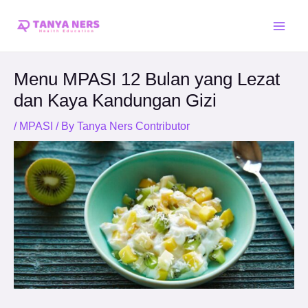
Skip
Post
Main
to
navigation
Men
content
Menu MPASI 12 Bulan yang Lezat
dan Kaya Kandungan Gizi
/
MPASI
/ By
Tanya Ners Contributor