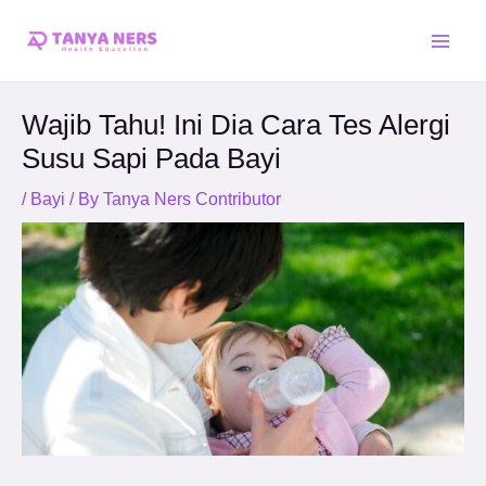
Skip
Post
Main
to
navigation
Men
content
Wajib Tahu! Ini Dia Cara Tes Alergi
Susu Sapi Pada Bayi
/
Bayi
/ By
Tanya Ners Contributor