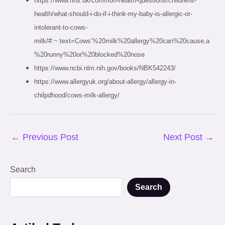
https://www.nhs.uk/common-health-questions/childrens-
health/what-should-i-do-if-i-think-my-baby-is-allergic-or-
intolerant-to-cows-
milk/#:~:text=Cows’%20milk%20allergy%20can%20cause,a
%20runny%20or%20blocked%20nose
https://www.ncbi.nlm.nih.gov/books/NBK542243/
https://www.allergyuk.org/about-allergy/allergy-in-
chilpdhood/cows-milk-allergy/
←
Previous Post
Next Post
→
Search
Search