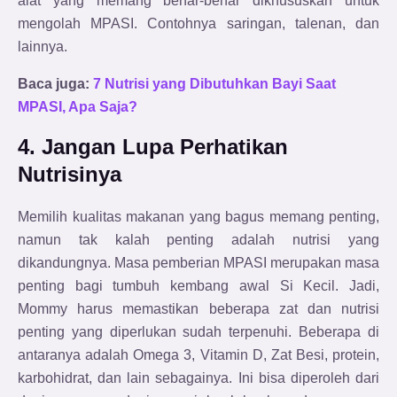
alat yang memang benar-benar dikhususkan untuk
mengolah MPASI. Contohnya saringan, talenan, dan
lainnya.
Baca juga:
7 Nutrisi yang Dibutuhkan Bayi Saat
MPASI, Apa Saja?
4. Jangan Lupa Perhatikan
Nutrisinya
Memilih kualitas makanan yang bagus memang penting,
namun tak kalah penting adalah nutrisi yang
dikandungnya. Masa pemberian MPASI merupakan masa
penting bagi tumbuh kembang awal Si Kecil. Jadi,
Mommy harus memastikan beberapa zat dan nutrisi
penting yang diperlukan sudah terpenuhi. Beberapa di
antaranya adalah Omega 3, Vitamin D, Zat Besi, protein,
karbohidrat, dan lain sebagainya. Ini bisa diperoleh dari