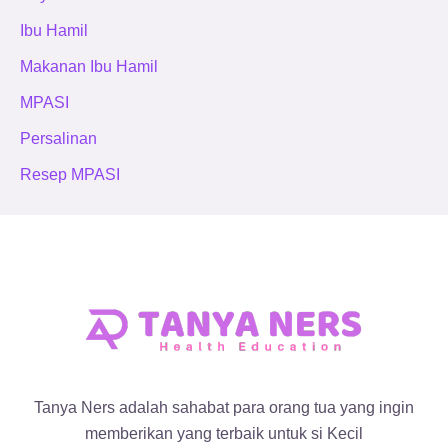
Ibu Hamil
Makanan Ibu Hamil
MPASI
Persalinan
Resep MPASI
Tanya Ners adalah sahabat para orang tua yang ingin
memberikan yang terbaik untuk si Kecil