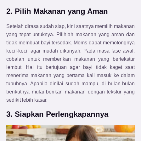
2. Pilih Makanan yang Aman
Setelah dirasa sudah siap, kini saatnya memilih makanan
yang tepat untuknya. Pilihlah makanan yang aman dan
tidak membuat bayi tersedak. Moms dapat memotongnya
kecil-kecil agar mudah dikunyah. Pada masa fase awal,
cobalah untuk memberikan makanan yang bertekstur
lembut. Hal itu bertujuan agar bayi tidak kaget saat
menerima makanan yang pertama kali masuk ke dalam
tubuhnya. Apabila dinilai sudah mampu, di bulan-bulan
berikutnya mulai berikan makanan dengan tekstur yang
sedikit lebih kasar.
3. Siapkan Perlengkapannya