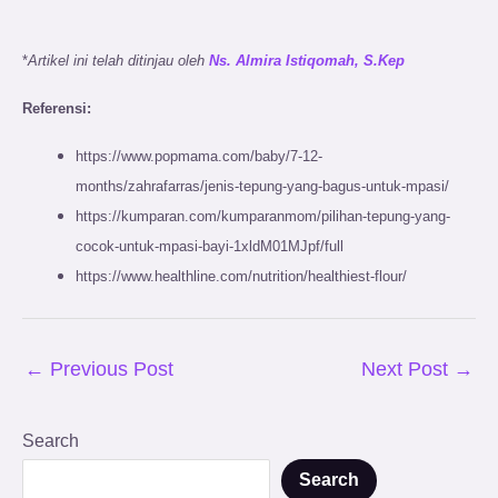
*
Artikel ini telah ditinjau oleh
Ns. Almira Istiqomah, S.Kep
Referensi:
https://www.popmama.com/baby/7-12-
months/zahrafarras/jenis-tepung-yang-bagus-untuk-mpasi/
https://kumparan.com/kumparanmom/pilihan-tepung-yang-
cocok-untuk-mpasi-bayi-1xldM01MJpf/full
https://www.healthline.com/nutrition/healthiest-flour/
←
Previous Post
Next Post
→
Search
Search