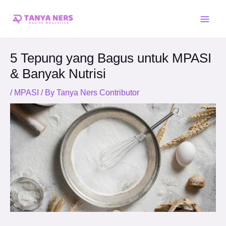
Skip
Post
Main
to
navigation
Men
content
5 Tepung yang Bagus untuk MPASI
& Banyak Nutrisi
/
MPASI
/ By
Tanya Ners Contributor