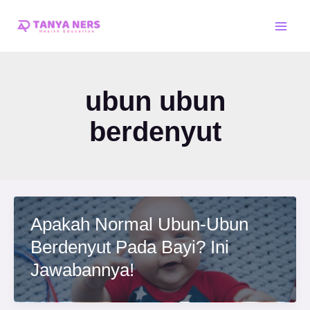
Skip
Main
to
Men
content
ubun ubun
berdenyut
Apakah Normal Ubun-Ubun
Berdenyut Pada Bayi? Ini
Jawabannya!