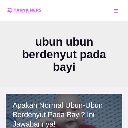
Skip
Main
to
Men
content
ubun ubun
berdenyut pada
bayi
Apakah Normal Ubun-Ubun
Berdenyut Pada Bayi? Ini
Jawabannya!