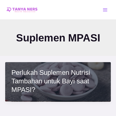
Skip
Main
to
Men
content
Suplemen MPASI
Perlukah Suplemen Nutrisi
Tambahan untuk Bayi saat
MPASI?