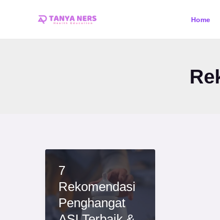
Skip
Home
to
content
Re
7
Rekomendasi
Penghangat
ASI Terbaik &