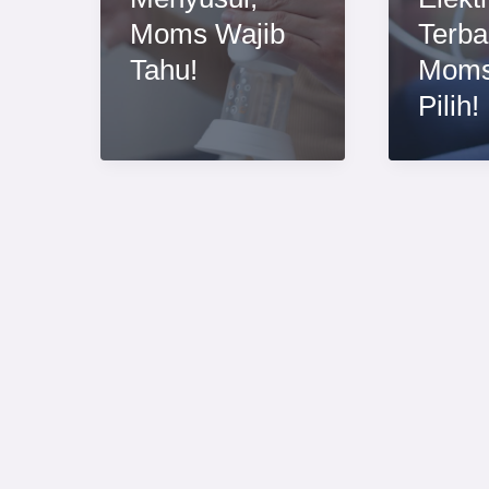
Moms Wajib
Terba
Tahu!
Moms
Pilih!