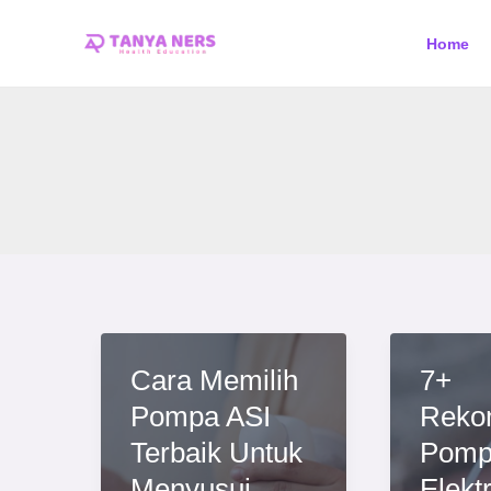
Skip
Home
to
content
Cara Memilih
7+
Pompa ASI
Reko
Terbaik Untuk
Pomp
Menyusui,
Elektr