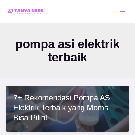
Skip
Main
to
Men
content
pompa asi elektrik
terbaik
7+ Rekomendasi Pompa ASI
Elektrik Terbaik yang Moms
Bisa Pilih!