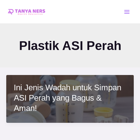
Skip
Main
to
Men
content
Plastik ASI Perah
Ini Jenis Wadah untuk Simpan
ASI Perah yang Bagus &
Aman!