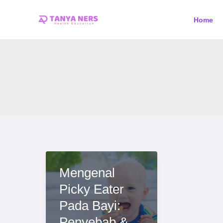
Skip
Home
to
content
Mengenal
Picky Eater
Pada Bayi:
Penyebab &