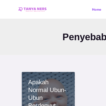
Skip
Home
to
content
Penyebab
Apakah
Normal Ubun-
Ubun
Berdenyut